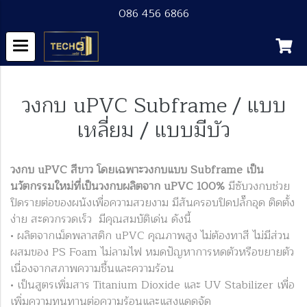
086 456 6866
วงกบ uPVC Subframe / แบบ
เหลี่ยม / แบบมีบัว
วงกบ uPVC สีขาว โดยเฉพาะวงกบแบบ Subframe เป็น
นวัตกรรมใหม่ที่เป็นวงกบผลิตจาก uPVC 100%
มีซับวงกบช่วย
ปิดรายต่อของผนังเพื่อความสวยงาม มีสันครอบปิดปลั๊กอุด ติดตั้ง
ง่าย สะดวกรวดเร็ว มีคุณสมบัติเด่น ดังนี้
• ผลิตจากเม็ดพลาสติก uPVC คุณภาพสูง ไม่ต้องทาสี ไม่มีส่วน
ผสมของ PS Foam ไม่ลามไฟ หมดปัญหาการหดตัวหรือขยายตัว
เนื่องจากสภาพความชื้นและความร้อน
• เป็นสูตรเพิ่มสาร Titanium Dioxide และ UV Stabilizer เพื่อ
เพิ่มความทนทานต่อความร้อนและแสงแดดจัด