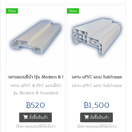
New
New
วงกบแบบมีบัว (รุ่น Modern & Standard)
วงกบ uPVC แบบ Subframe
วงกบ uPVC & PVC แบบมีบัว
วงกบ uPVC แบบ Subframe
รุ่น Modern & Standard
฿520
฿1,500
สั่งซื้อสินค้า
สั่งซื้อสินค้า
(มีหลายคุณสมบัติให้เลือก)
(มีหลายคุณสมบัติให้เลือก)