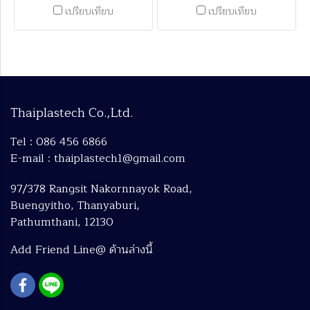
เปรียบเทียบ
เปรียบเทียบ
Thaiplastech Co.,Ltd.
Tel : 086 456 6866
E-mail : thaiplastech1@gmail.com
97/378 Rangsit Nakornnayok Road,
Buengyitho, Thanyaburi,
Pathumthani, 12130
Add Friend Line@ ด้านล่างนี้