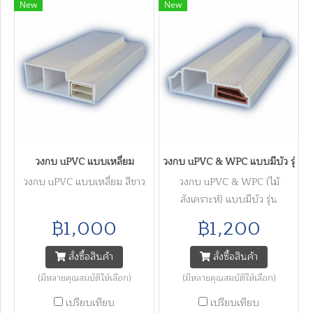
New
New
วงกบ uPVC แบบเหลี่ยม
วงกบ uPVC & WPC แบบมีบัว รุ่น P
วงกบ uPVC แบบเหลี่ยม สีขาว
วงกบ uPVC & WPC (ไม้
สังเคราะห์) แบบมีบัว รุ่น
Premium Series
฿1,000
฿1,200
สั่งซื้อสินค้า
สั่งซื้อสินค้า
(มีหลายคุณสมบัติให้เลือก)
(มีหลายคุณสมบัติให้เลือก)
เปรียบเทียบ
เปรียบเทียบ