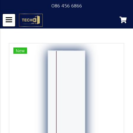
086 456 6866
หน้าแรก
สินค้าทั้งหมด
Product
ประตู uPVC MGW4
New