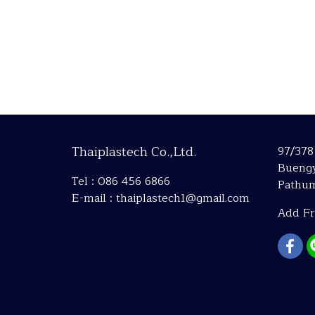
Thaiplastech Co.,Ltd.
97/378
Buengy
Tel : 086 456 6866
Pathum
E-mail : thaiplastech1@gmail.com
Add Fri