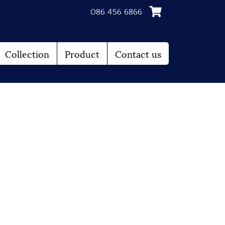
086 456 6866
Collection
Product
Contact us